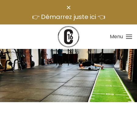
✕
👉 Démarrez juste ici 👈
Menu