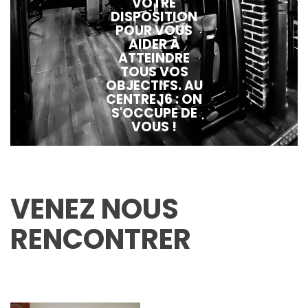
VOTRE
DISPOSITION
POUR VOUS
AIDER À
ATTEINDRE
TOUS VOS
OBJECTIFS. AU
CENTRE 16 : ON
S'OCCUPE DE
VOUS !
VENEZ NOUS
RENCONTRER