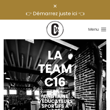
✕
👉 Démarrez juste ici 👈
Menu
LA
TEAM
C16
UNE
VINGTAINE
D'ÉDUCATEURS
SPORTIFS À