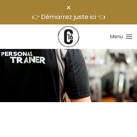
✕
👉 Démarrez juste ici 👈
Menu